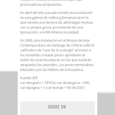
provocadoras propuestas.
En abril del año pasado montó una instalación
en una galería de Aalborg (Dinamarca) en la
que vendía una decena de albóndigas hechas
con su propia grasa, procedente de una
liposucción, a 4.390 dólares la unidad.
En 2000, una instalación en el Museo de Arte
Contemporáneo de Santiago de Chile le valió el
calificativo de “nazi de la ecología” al invitar a
los visitantes a matar peces apretando el
botón de unas licuadoras en las que estaban
atrapados los animales. Los peces terminaban
triturados por las hélices de la licuadora.
Fuente: EFE
var idregistro = 797416; var idcategoria = 306;
var idpagina = 1; var fechap = ’05-06-2007′;
SHARE ON: