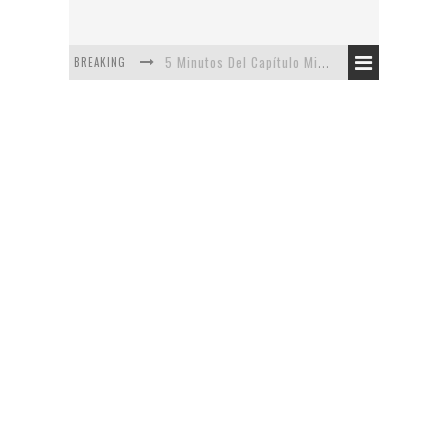
BREAKING
5 Minutos Del Capítulo Mixto: The Simpsons Y Family Guy
Avance De La Quinta Temporada de The Walking Dead
The Company, Segundo Lugar - Vibe Dance Competition
Artista De Pixar convierte películas no infantiles a dibujos de libro para niños
Personajes De Disney Con Vestuarios Contemporáneos
Safari de Oficina