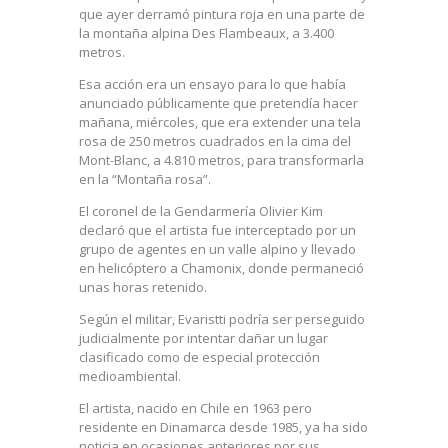
que ayer derramó pintura roja en una parte de
la montaña alpina Des Flambeaux, a 3.400
metros.
Esa acción era un ensayo para lo que había
anunciado públicamente que pretendía hacer
mañana, miércoles, que era extender una tela
rosa de 250 metros cuadrados en la cima del
Mont-Blanc, a 4.810 metros, para transformarla
en la “Montaña rosa”.
El coronel de la Gendarmería Olivier Kim
declaró que el artista fue interceptado por un
grupo de agentes en un valle alpino y llevado
en helicóptero a Chamonix, donde permaneció
unas horas retenido.
Según el militar, Evaristti podría ser perseguido
judicialmente por intentar dañar un lugar
clasificado como de especial protección
medioambiental.
El artista, nacido en Chile en 1963 pero
residente en Dinamarca desde 1985, ya ha sido
noticia en ocasiones anteriores por sus