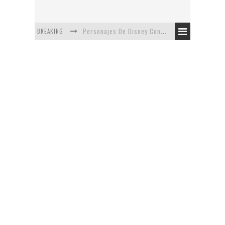
BREAKING
Personajes De Disney Con Vestuarios Contemporáneos
Safari de Oficina
5 Minutos Del Capítulo Mixto: The Simpsons Y Family Guy
Avance De La Quinta Temporada de The Walking Dead
The Company, Segundo Lugar - Vibe Dance Competition
Artista De Pixar convierte películas no infantiles a dibujos de libro para niños