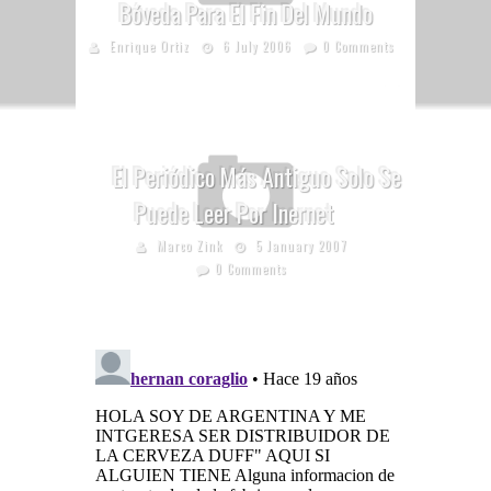
Bóveda Para El Fin Del Mundo
Enrique Ortiz
6 July 2006
0 Comments
El Periódico Más Antiguo Solo Se
Puede Leer Por Inernet
Marco Zink
5 January 2007
0 Comments