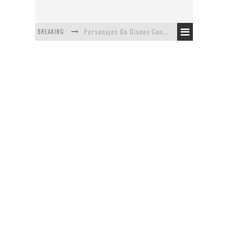
BREAKING
Personajes De Disney Con Vestuarios Contemporáneos
Safari de Oficina
5 Minutos Del Capítulo Mixto: The Simpsons Y Family Guy
Avance De La Quinta Temporada de The Walking Dead
The Company, Segundo Lugar - Vibe Dance Competition
Artista De Pixar convierte películas no infantiles a dibujos de libro para niños