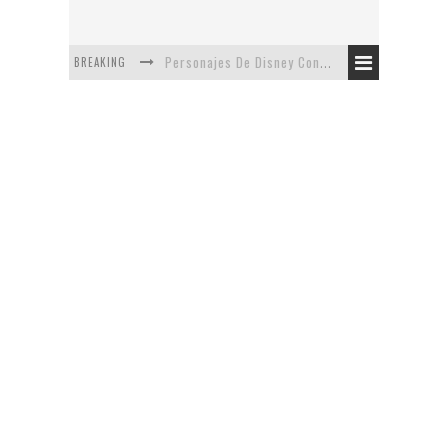
BREAKING
Personajes De Disney Con Vestuarios Contemporáneos
Safari de Oficina
5 Minutos Del Capítulo Mixto: The Simpsons Y Family Guy
Avance De La Quinta Temporada de The Walking Dead
The Company, Segundo Lugar - Vibe Dance Competition
Artista De Pixar convierte películas no infantiles a dibujos de libro para niños