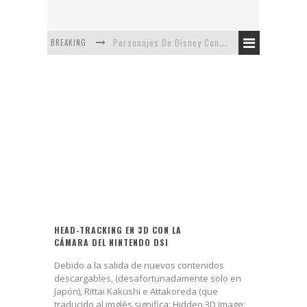
BREAKING
Personajes De Disney Con Vestuarios Contemporáneos
Safari de Oficina
5 Minutos Del Capítulo Mixto: The Simpsons Y Family Guy
Avance De La Quinta Temporada de The Walking Dead
The Company, Segundo Lugar - Vibe Dance Competition
Artista De Pixar convierte películas no infantiles a dibujos de libro para niños
HEAD-TRACKING EN 3D CON LA
CÁMARA DEL NINTENDO DSI
Debido a la salida de nuevos contenidos
descargables, (desafortunadamente solo en
Japón), Rittai Kakushi e Attakoreda (que
traducido al imglés significa: Hidden 3D Image: