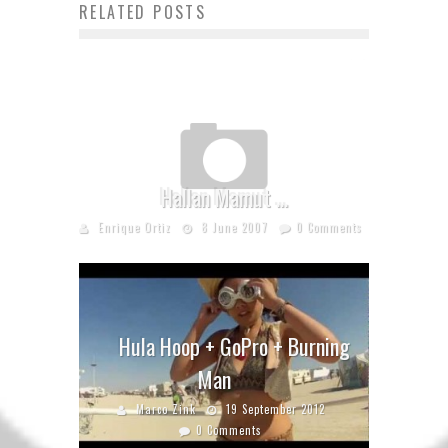
RELATED POSTS
Hallan Mamut …
Enrique Ortiz
8 June 2007
0 Comments
Hula Hoop + GoPro + Burning
Man
Marco Zink
19 September 2012
0 Comments