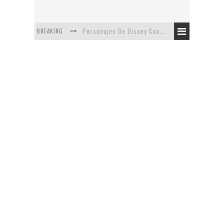
BREAKING
Personajes De Disney Con Vestuarios Contemporáneos
Safari de Oficina
5 Minutos Del Capítulo Mixto: The Simpsons Y Family Guy
Avance De La Quinta Temporada de The Walking Dead
The Company, Segundo Lugar - Vibe Dance Competition
Artista De Pixar convierte películas no infantiles a dibujos de libro para niños