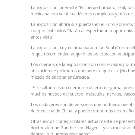
La exposición itinerante “El cuerpo humano, real, fasc
mexicana con veinte cadáveres completos y más de 
La exposición abrirá sus puertas en el Foro Polanco
cuerpos exhibidos “darán al espectador la oportunid
antes vista”.
La exposición, cuya última parada fue Seúl (Corea del
lo que recomiendan adquirir los boletos con anticipac
Los cuerpos de la exposición son conservados por me
utilización de polímeros que permite que el tejido 
mezcla de silicona endurecida.
“El resultado es un cuerpo recubierto de goma, prese
muchos huesos del cuerpo, músculos, nervios, vasos 
Los cadáveres son de personas que no fueron identif
de medicina de China, y puede tomar más de un año s
Otras exposiciones similares actualmente se presen
doctor alemán Gunther von Hagens, y las muestras d
dentro” o “Cuerpos revelados”.