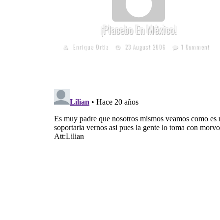
¡Placebo En México!
Enrique Ortiz
23 August 2006
1 Comment