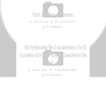
Karl X Johan – Flames
Marco Zink
25 January 2011
0 Comments
Distribución De Localidades En El
Estadio Azteca Para El Concierto De
U2
Marco Zink
12 December 2005
16 Comments