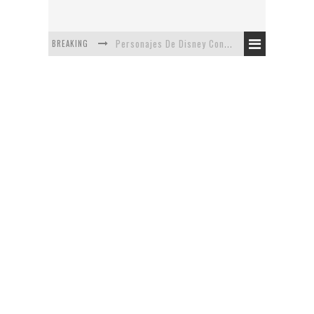
BREAKING
Personajes De Disney Con Vestuarios Contemporáneos
Safari de Oficina
5 Minutos Del Capítulo Mixto: The Simpsons Y Family Guy
Avance De La Quinta Temporada de The Walking Dead
The Company, Segundo Lugar - Vibe Dance Competition
Artista De Pixar convierte películas no infantiles a dibujos de libro para niños