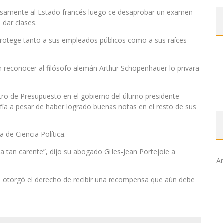
itosamente al Estado francés luego de desaprobar un examen
 dar clases.
 protege tanto a sus empleados públicos como a sus raíces
n reconocer al filósofo alemán Arthur Schopenhauer lo privara
tro de Presupuesto en el gobierno del último presidente
ofía a pesar de haber logrado buenas notas en el resto de sus
a de Ciencia Política.
a tan carente”, dijo su abogado Gilles-Jean Portejoie a
Ar
le otorgó el derecho de recibir una recompensa que aún debe