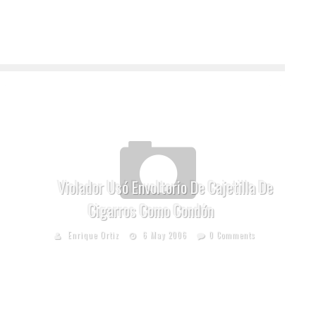
Violador Usó Envoltorio De Cajetilla De
Cigarros Como Condón
Enrique Ortiz
6 May 2006
0 Comments