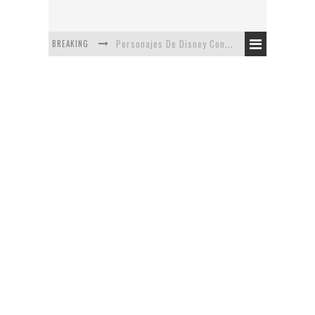
BREAKING
Personajes De Disney Con Vestuarios Contemporáneos
Safari de Oficina
5 Minutos Del Capítulo Mixto: The Simpsons Y Family Guy
Avance De La Quinta Temporada de The Walking Dead
The Company, Segundo Lugar - Vibe Dance Competition
Artista De Pixar convierte películas no infantiles a dibujos de libro para niños