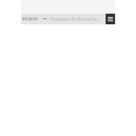
BREAKING
Personajes De Disney Con Vestuarios Contemporáneos
Safari de Oficina
5 Minutos Del Capítulo Mixto: The Simpsons Y Family Guy
Avance De La Quinta Temporada de The Walking Dead
The Company, Segundo Lugar - Vibe Dance Competition
Artista De Pixar convierte películas no infantiles a dibujos de libro para niños