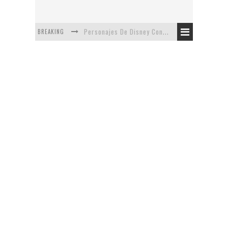
BREAKING
Personajes De Disney Con Vestuarios Contemporáneos
Safari de Oficina
5 Minutos Del Capítulo Mixto: The Simpsons Y Family Guy
Avance De La Quinta Temporada de The Walking Dead
The Company, Segundo Lugar - Vibe Dance Competition
Artista De Pixar convierte películas no infantiles a dibujos de libro para niños