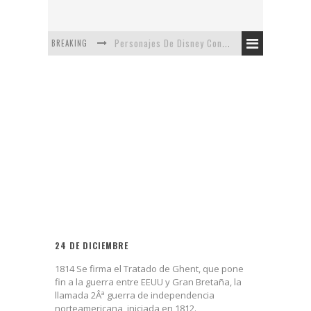
BREAKING
Personajes De Disney Con Vestuarios Contemporáneos
Safari de Oficina
5 Minutos Del Capítulo Mixto: The Simpsons Y Family Guy
Avance De La Quinta Temporada de The Walking Dead
The Company, Segundo Lugar - Vibe Dance Competition
Artista De Pixar convierte películas no infantiles a dibujos de libro para niños
24 DE DICIEMBRE
1814 Se firma el Tratado de Ghent, que pone
fin a la guerra entre EEUU y Gran Bretaña, la
llamada 2Âª guerra de independencia
norteamericana, iniciada en 1812.