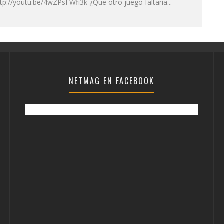
tp://youtu.be/4wZPsFWfi3k ¿Qué otro juego faltaría...
NETMAG EN FACEBOOK