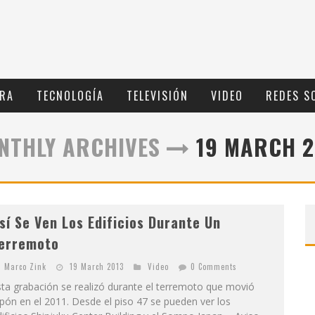
RA
TECNOLOGÍ­A
TELEVISIÓN
VIDEO
REDES S
NTHLY ARCHIVES
19 MARCH 2
sí Se Ven Los Edificios Durante Un
erremoto
Marco Zink
19 March 2013
Video
0 Comments
ta grabación se realizó durante el terremoto que movió
pón en el 2011. Desde el piso 47 se pueden ver los