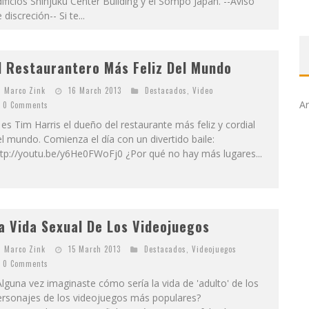
ificios Shinjuku Center Building y el Sompo Japan. --Aviso
 discreción-- Si te...
l Restaurantero Más Feliz Del Mundo
Marco Zink
16 March 2013
Destacados
,
Video
Ar
0 Comments
 es Tim Harris el dueño del restaurante más feliz y cordial
l mundo. Comienza el día con un divertido baile:
ttp://youtu.be/y6He0FWoFj0 ¿Por qué no hay más lugares...
a Vida Sexual De Los Videojuegos
Marco Zink
15 March 2013
Destacados
,
Videojuegos
0 Comments
lguna vez imaginaste cómo sería la vida de 'adulto' de los
ersonajes de los videojuegos más populares?