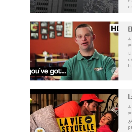
ed
de
E
El
de
h
L
¿A
p