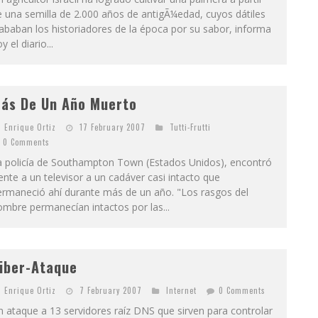
 una semilla de 2.000 años de antigÃ¼edad, cuyos dátiles
ababan los historiadores de la época por su sabor, informa
y el diario...
ás De Un Año Muerto
Enrique Ortiz
17 February 2007
Tutti-Frutti
0 Comments
a policía de Southampton Town (Estados Unidos), encontró
ente a un televisor a un cadáver casi intacto que
ermaneció ahí durante más de un año. "Los rasgos del
mbre permanecían intactos por las...
iber-Ataque
Enrique Ortiz
7 February 2007
Internet
0 Comments
 ataque a 13 servidores raíz DNS que sirven para controlar