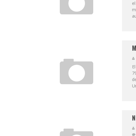
el
ma
au
M
E
79
de
Un
N