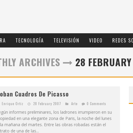
RA
TECNOLOGÍ­A
TELEVISIÓN
VIDEO
REDES S
HLY ARCHIVES
28 FEBRUARY
oban Cuadros De Picasso
Enrique Ortiz
28 February 2007
Arte
0 Comments
gún informes preliminares, los ladrones irrumpieron en su
opiedad en una elegante zona de Paris, la noche del lunes
la mañana del martes. Entre las obras robadas están el
trato de una de las...