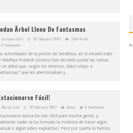
odan Ãrbol Lleno De Fantasmas
Enrique Ortiz
28 February 2007
Tutti-Frutti
Ar
0 Comments
s autoridades de la prisión de Sendhwa, en el estado indio
e Madhya Pradesh (centro) han decidido podar las ramas
 un árbol que, según los internos, daba cobijo a
antasmas" que les aterrorizaban y...
Estacionarse Fácil!
Marco Zink
24 February 2007
Autos
0 Comments
tacionarse nunca ha sido fácil para mucha gente, y
ealmente nadie se ha tomado la molestia de hacer algún
nual o algun video expliactivo. Pero por suerte lo hemos