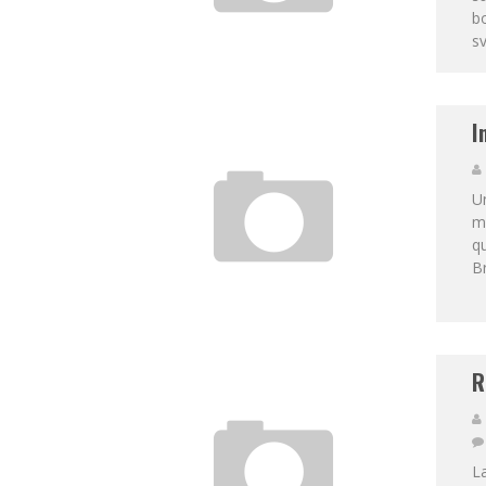
bo
sv
I
Un
ma
qu
Br
R
L