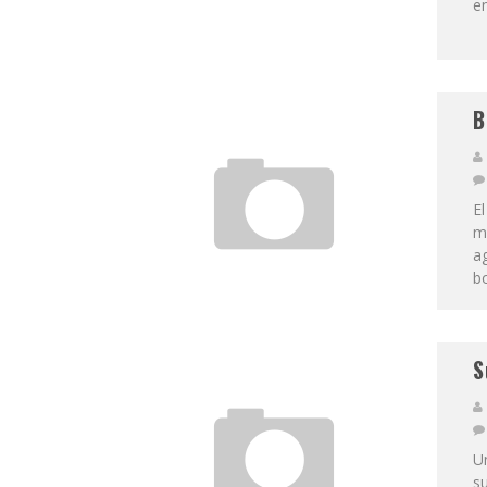
e
B
El
mi
a
bo
S
Un
su