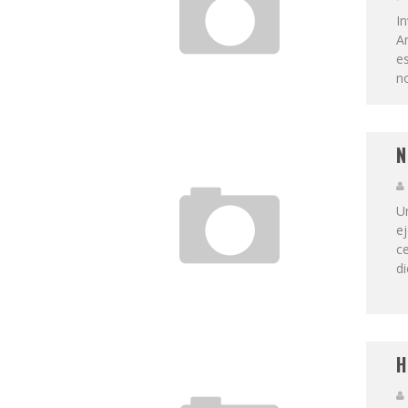
I
Am
es
no
N
Un
ej
ce
di
H