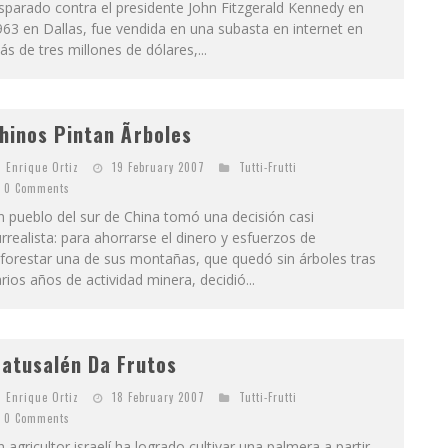
sparado contra el presidente John Fitzgerald Kennedy en
63 en Dallas, fue vendida en una subasta en internet en
s de tres millones de dólares,...
hinos Pintan Ãrboles
Enrique Ortiz
19 February 2007
Tutti-Frutti
0 Comments
 pueblo del sur de China tomó una decisión casi
rrealista: para ahorrarse el dinero y esfuerzos de
forestar una de sus montañas, que quedó sin árboles tras
rios años de actividad minera, decidió...
atusalén Da Frutos
Enrique Ortiz
18 February 2007
Tutti-Frutti
0 Comments
 agricultor israelí ha logrado cultivar una palmera a partir