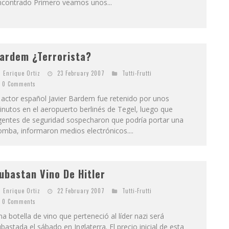
ncontrado Primero veamos unos...
ardem ¿Terrorista?
Enrique Ortiz
23 February 2007
Tutti-Frutti
0 Comments
 actor español Javier Bardem fue retenido por unos
nutos en el aeropuerto berlinés de Tegel, luego que
gentes de seguridad sospecharon que podría portar una
mba, informaron medios electrónicos....
ubastan Vino De Hitler
Enrique Ortiz
22 February 2007
Tutti-Frutti
0 Comments
a botella de vino que perteneció al líder nazi será
bastada el sábado en Inglaterra. El precio inicial de esta