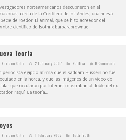
nvestigadores norteamericanos descubrieron en el
azonas, cerca de la Cordillera de los Andes, una nueva
pecie de roedor. El animal, que se hizo acreedor del
mbre científico de Isothrix barbarabrownae,...
ueva Teoría
Enrique Ortiz
2 February 2007
Polí­tica
0 Comments
 periodista egipcio afirma que el Saddam Hussein no fue
ecutado en la horca, y que las imágenes de un video de
lular que circularon por Internet mostraban al doble del ex
ctador iraquí. La teoría...
oyos
Enrique Ortiz
1 February 2007
Tutti-Frutti