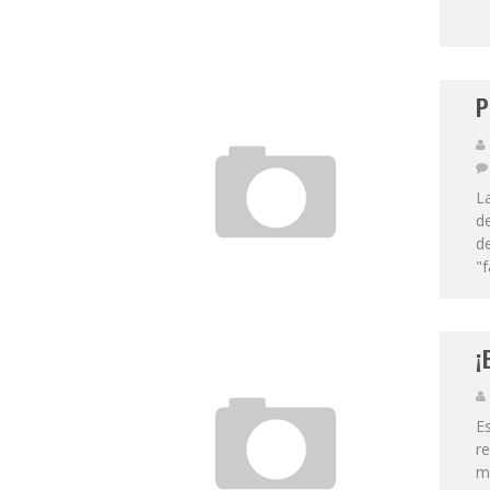
P
La
d
de
"f
¡
Es
r
ma