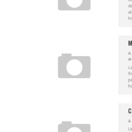
de
al
ho
M
L
fr
p
ho
C
Un