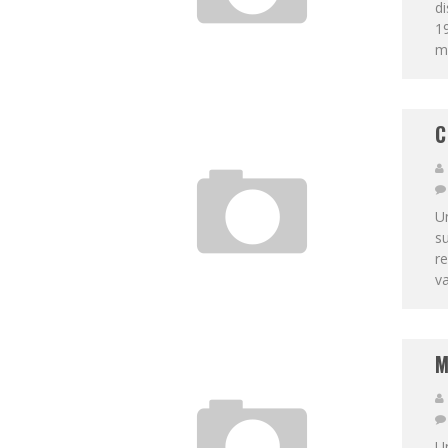
di
19
má
C
Un
su
re
va
M
Un