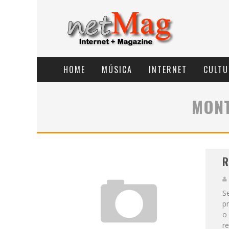
HOME
MÚSICA
INTERNET
CULTU
MONT
R
Se
pr
o 
re