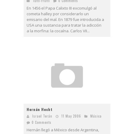
Tutti-Frutti
0 Comments
En 1456 el Papa Calixto III excomulgó al
cometa halley por considerarlo un
emisario del mal. En 1879 fue introducida a
USA una sustancia para tratar la adicción
a la morfina: la cocaína. Carlos VII...
Hernán Hecht
Israel Terán
11 May 2006
Música
0 Comments
Hernán llegó a México desde Argentina,