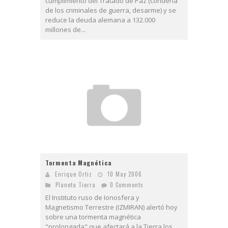
cumplimiento del Tratado de Paz (condena
de los criminales de guerra, desarme) y se
reduce la deuda alemana a 132.000
millones de...
Tormenta Magnética
Enrique Ortiz
10 May 2006
Planeta Tierra
0 Comments
El Instituto ruso de Ionosfera y
Magnetismo Terrestre (IZMIRAN) alertó hoy
sobre una tormenta magnética
"prolongada" que afectará a la Tierra los