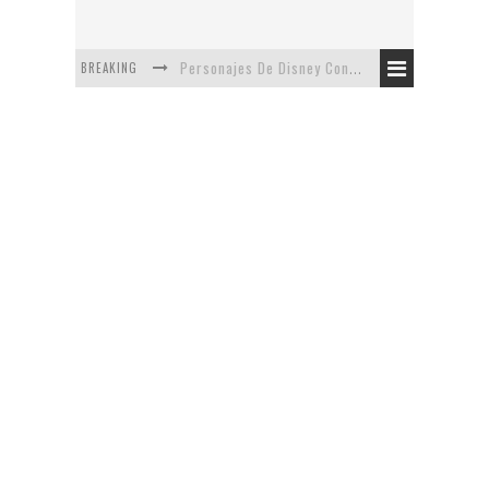
BREAKING
Personajes De Disney Con Vestuarios Contemporáneos
Safari de Oficina
5 Minutos Del Capítulo Mixto: The Simpsons Y Family Guy
Avance De La Quinta Temporada de The Walking Dead
The Company, Segundo Lugar - Vibe Dance Competition
Artista De Pixar convierte películas no infantiles a dibujos de libro para niños