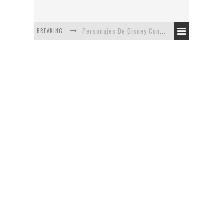
BREAKING
Personajes De Disney Con Vestuarios Contemporáneos
Safari de Oficina
5 Minutos Del Capítulo Mixto: The Simpsons Y Family Guy
Avance De La Quinta Temporada de The Walking Dead
The Company, Segundo Lugar - Vibe Dance Competition
Artista De Pixar convierte películas no infantiles a dibujos de libro para niños