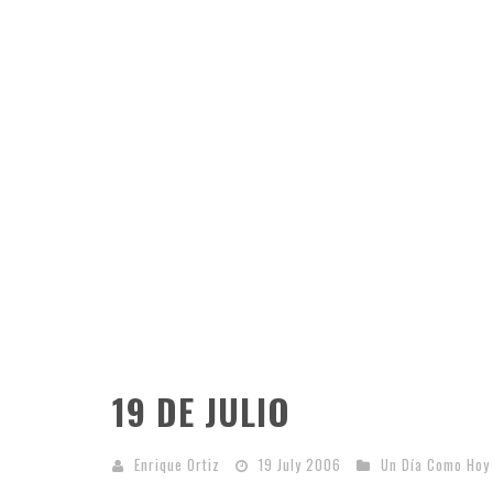
19 DE JULIO
Enrique Ortiz
19 July 2006
Un Día Como Hoy