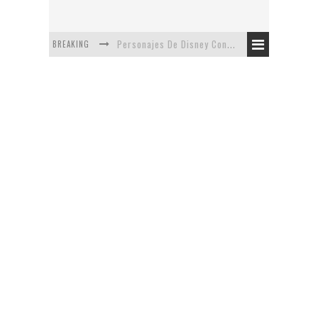
BREAKING
Personajes De Disney Con Vestuarios Contemporáneos
Safari de Oficina
5 Minutos Del Capítulo Mixto: The Simpsons Y Family Guy
Avance De La Quinta Temporada de The Walking Dead
The Company, Segundo Lugar - Vibe Dance Competition
Artista De Pixar convierte películas no infantiles a dibujos de libro para niños