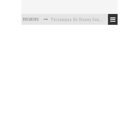
BREAKING
Personajes De Disney Con Vestuarios Contemporáneos
Safari de Oficina
5 Minutos Del Capítulo Mixto: The Simpsons Y Family Guy
Avance De La Quinta Temporada de The Walking Dead
The Company, Segundo Lugar - Vibe Dance Competition
Artista De Pixar convierte películas no infantiles a dibujos de libro para niños