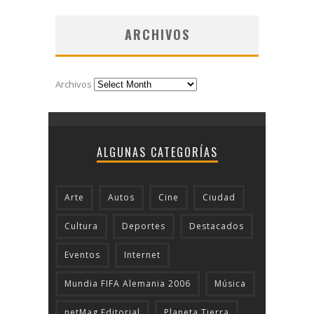
ARCHIVOS
Archivos
ALGUNAS CATEGORÍAS
Arte
Autos
Cine
Ciudad
Cultura
Deportes
Destacados
Eventos
Internet
Mundia FIFA Alemania 2006
Música
netMag Editorial
Planeta Tierra