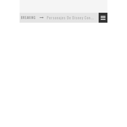
BREAKING
Personajes De Disney Con Vestuarios Contemporáneos
Safari de Oficina
5 Minutos Del Capítulo Mixto: The Simpsons Y Family Guy
Avance De La Quinta Temporada de The Walking Dead
The Company, Segundo Lugar - Vibe Dance Competition
Artista De Pixar convierte películas no infantiles a dibujos de libro para niños