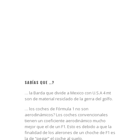
SABÍAS QUE …?
… la Barda que divide a Mexico con U.S.A 4 mt
son de material resiclado de la gerra del golfo.
… los coches de Fórmula 1 no son
aerodinámicos? Los coches convencionales
tienen un coeficiente aerodinámico mucho
mejor que el de un F1. Esto es debido a que la
finalidad de los alerones de un choche de F1 es
la de “pegar” el coche al suelo.