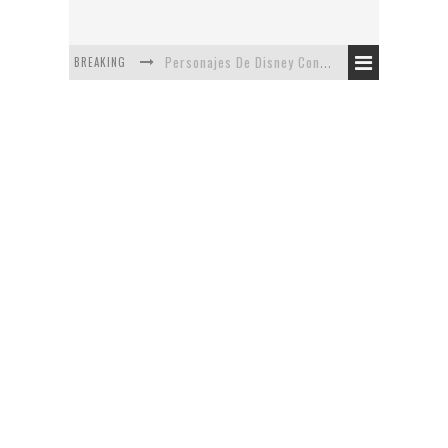
BREAKING
Personajes De Disney Con Vestuarios Contemporáneos
Safari de Oficina
5 Minutos Del Capítulo Mixto: The Simpsons Y Family Guy
Avance De La Quinta Temporada de The Walking Dead
The Company, Segundo Lugar - Vibe Dance Competition
Artista De Pixar convierte películas no infantiles a dibujos de libro para niños