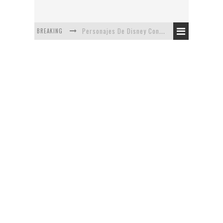
BREAKING
Personajes De Disney Con Vestuarios Contemporáneos
Safari de Oficina
5 Minutos Del Capítulo Mixto: The Simpsons Y Family Guy
Avance De La Quinta Temporada de The Walking Dead
The Company, Segundo Lugar - Vibe Dance Competition
Artista De Pixar convierte películas no infantiles a dibujos de libro para niños