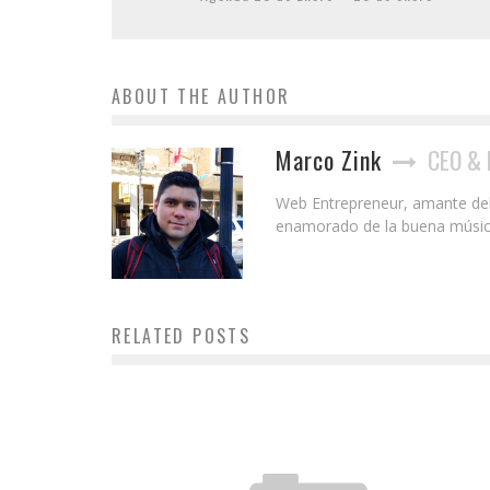
ABOUT THE AUTHOR
Marco Zink
CEO & 
Web Entrepreneur, amante del S
enamorado de la buena música y
RELATED POSTS