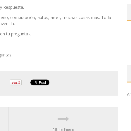
y Respuesta.
iseño, computación, autos, arte y muchas cosas más. Toda
nvenida.
on tu pregunta a:
guntas.
Ar
19 de Enero