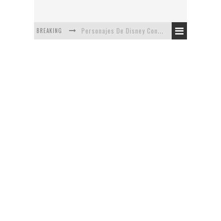
BREAKING
Personajes De Disney Con Vestuarios Contemporáneos
Safari de Oficina
5 Minutos Del Capítulo Mixto: The Simpsons Y Family Guy
Avance De La Quinta Temporada de The Walking Dead
The Company, Segundo Lugar - Vibe Dance Competition
Artista De Pixar convierte películas no infantiles a dibujos de libro para niños