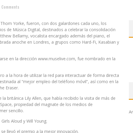
0 Comments
, Thom Yorke, fueron, con dos galardones cada uno, los
ios de Música Digital, destinados a celebrar la consolidación
atthew Bellamy, vocalista encargado además del piano, el
elebrada anoche en Londres, a grupos como Hard-Fi, Kasabian y
.
rarse en la dirección www.muselive.com, fue nombrado en la
o a la hora de utilizar la red para interactuar de forma directa
destinada al “mejor empleo del teléfono móvil”, así como en la
he Eraser.
la británica Lily Allen, que había recibido la visita de más de
MySpace, propiedad del magnate de los medios de
mer sencillo.
Ar
Girls Aloud y Will Young.
se llevó el premio a la mejor innovación.