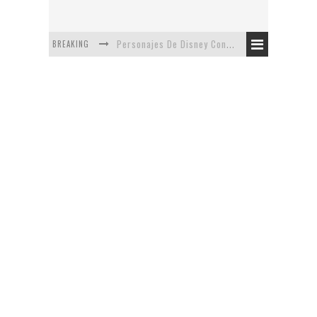
BREAKING
Personajes De Disney Con Vestuarios Contemporáneos
Safari de Oficina
5 Minutos Del Capítulo Mixto: The Simpsons Y Family Guy
Avance De La Quinta Temporada de The Walking Dead
The Company, Segundo Lugar - Vibe Dance Competition
Artista De Pixar convierte películas no infantiles a dibujos de libro para niños