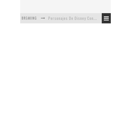
BREAKING
Personajes De Disney Con Vestuarios Contemporáneos
Safari de Oficina
5 Minutos Del Capítulo Mixto: The Simpsons Y Family Guy
Avance De La Quinta Temporada de The Walking Dead
The Company, Segundo Lugar - Vibe Dance Competition
Artista De Pixar convierte películas no infantiles a dibujos de libro para niños