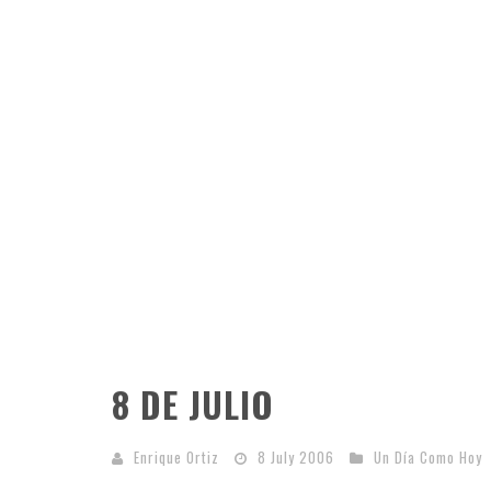
8 DE JULIO
Enrique Ortiz
8 July 2006
Un Día Como Hoy