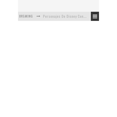
BREAKING
Personajes De Disney Con Vestuarios Contemporáneos
Safari de Oficina
5 Minutos Del Capítulo Mixto: The Simpsons Y Family Guy
Avance De La Quinta Temporada de The Walking Dead
The Company, Segundo Lugar - Vibe Dance Competition
Artista De Pixar convierte películas no infantiles a dibujos de libro para niños