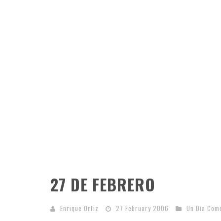
27 DE FEBRERO
Enrique Ortiz
27 February 2006
Un Día Com