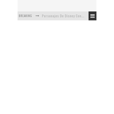
BREAKING
Personajes De Disney Con Vestuarios Contemporáneos
Safari de Oficina
5 Minutos Del Capítulo Mixto: The Simpsons Y Family Guy
Avance De La Quinta Temporada de The Walking Dead
The Company, Segundo Lugar - Vibe Dance Competition
Artista De Pixar convierte películas no infantiles a dibujos de libro para niños