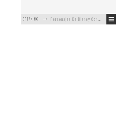
BREAKING
Personajes De Disney Con Vestuarios Contemporáneos
Safari de Oficina
5 Minutos Del Capítulo Mixto: The Simpsons Y Family Guy
Avance De La Quinta Temporada de The Walking Dead
The Company, Segundo Lugar - Vibe Dance Competition
Artista De Pixar convierte películas no infantiles a dibujos de libro para niños