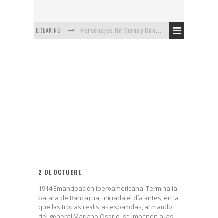
BREAKING
Personajes De Disney Con Vestuarios Contemporáneos
Safari de Oficina
5 Minutos Del Capítulo Mixto: The Simpsons Y Family Guy
Avance De La Quinta Temporada de The Walking Dead
The Company, Segundo Lugar - Vibe Dance Competition
Artista De Pixar convierte películas no infantiles a dibujos de libro para niños
2 DE OCTUBRE
1914 Emancipación iberoamericana. Termina la
batalla de Rancagua, iniciada el día antes, en la
que las tropas realistas españolas, al mando
del general Mariano Osorio, se imponen a las