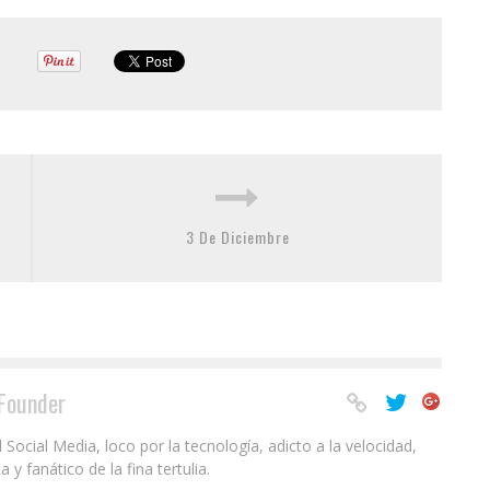
3 De Diciembre
Founder
ocial Media, loco por la tecnología, adicto a la velocidad,
 fanático de la fina tertulia.