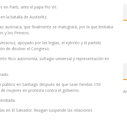
en París, ante el papa Pío VII.
n la batalla de Austerlitz.
z austriaca, que finalmente se malogrará, por la que limitaba
es y los Pirineos.
racruz, apoyado por las logias, el ejército y el partido
ión de disolver el Congreso.
to Rico autonomía, sufragio universal y representación en
rado.
den público en Santiago después de que sean heridas 150
 de mujeres en protesta contra el gobierno.
Ar
cendiada.
as en El Salvador; Reagan suspende las relaciones