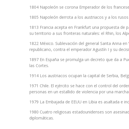
1804 Napoleón se corona Emperador de los franceses 
1805 Napoleón derrota a los austriacos y a los rusos e
1813 Francia acepta en Frankfurt una propuesta de pa
su territorio a sus fronteras naturales: el Rhin, los Alp
1822 México. Sublevación del general Santa Anna en Ve
republicano, contra el emperador Agustín I y su decis
1897 En España se promulga un decreto que da a Puer
las Cortes.
1914 Los austriacos ocupan la capital de Serbia, Belg
1971 Chile. El ejército se hace con el control del or
personas en un estallido de violencia por una marcha
1979 La Embajada de EEUU en Libia es asaltada e in
1980 Cuatro religiosas estadounidenses son asesinad
diplomáticas.