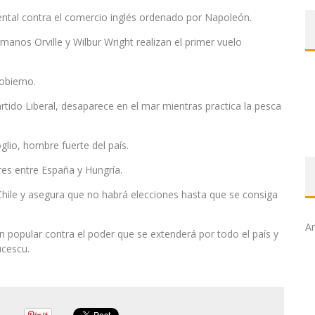
ental contra el comercio inglés ordenado por Napoleón.
manos Orville y Wilbur Wright realizan el primer vuelo
obierno.
artido Liberal, desaparece en el mar mientras practica la pesca
lio, hombre fuerte del país.
res entre España y Hungría.
Chile y asegura que no habrá elecciones hasta que se consiga
Ar
n popular contra el poder que se extenderá por todo el país y
ucescu.