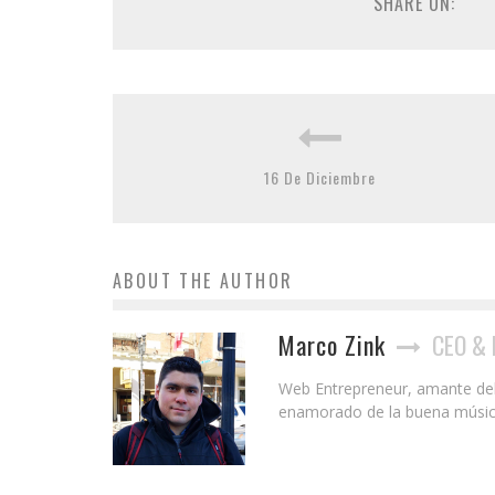
SHARE ON:
16 De Diciembre
ABOUT THE AUTHOR
Marco Zink
CEO & 
Web Entrepreneur, amante del S
enamorado de la buena música y