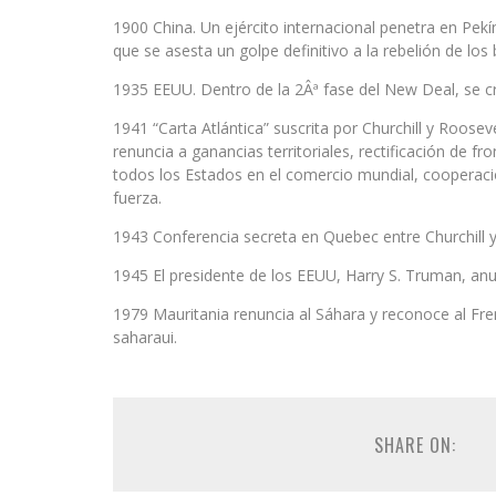
1900 China. Un ejército internacional penetra en Pekín 
que se asesta un golpe definitivo a la rebelión de los 
1935 EEUU. Dentro de la 2Âª fase del New Deal, se crea
1941 “Carta Atlántica” suscrita por Churchill y Rooseve
renuncia a ganancias territoriales, rectificación de f
todos los Estados en el comercio mundial, cooperación
fuerza.
1943 Conferencia secreta en Quebec entre Churchill y
1945 El presidente de los EEUU, Harry S. Truman, anu
1979 Mauritania renuncia al Sáhara y reconoce al Fre
saharaui.
SHARE ON: