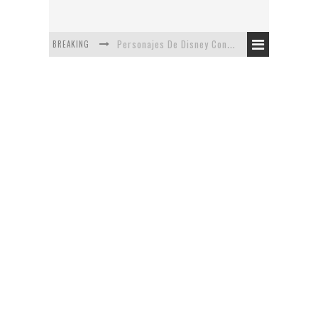
Personajes De Disney Con Vestuarios Contemporáneos
BREAKING
Safari de Oficina
5 Minutos Del Capítulo Mixto: The Simpsons Y Family Guy
Avance De La Quinta Temporada de The Walking Dead
The Company, Segundo Lugar - Vibe Dance Competition
Artista De Pixar convierte películas no infantiles a dibujos de libro para niños