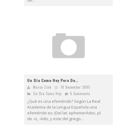
de...
Un Día Como Hoy Pero De…
Marco Zink
10 December 2005
Un Día Como Hoy
0 Comments
¿Qué es una efeméride? Según La Real
Academia de la Lengua Española una
efeméride es: (Del lat. ephemerÄ­des, pl.
de -is, -Ä­dis, y este del griego...