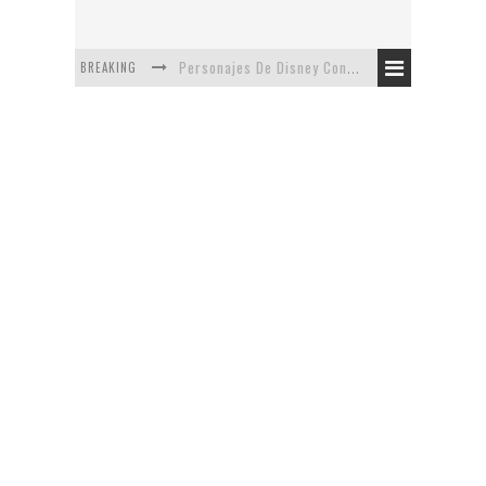
BREAKING
Personajes De Disney Con Vestuarios Contemporáneos
Safari de Oficina
5 Minutos Del Capítulo Mixto: The Simpsons Y Family Guy
Avance De La Quinta Temporada de The Walking Dead
The Company, Segundo Lugar - Vibe Dance Competition
Artista De Pixar convierte películas no infantiles a dibujos de libro para niños