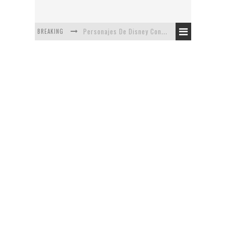
BREAKING
Personajes De Disney Con Vestuarios Contemporáneos
Safari de Oficina
5 Minutos Del Capítulo Mixto: The Simpsons Y Family Guy
Avance De La Quinta Temporada de The Walking Dead
The Company, Segundo Lugar - Vibe Dance Competition
Artista De Pixar convierte películas no infantiles a dibujos de libro para niños